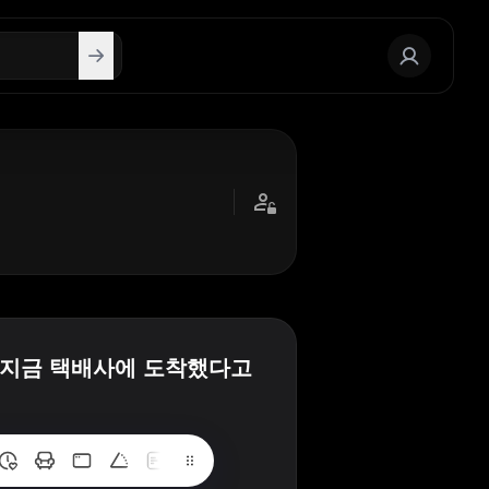
 지금 택배사에 도착했다고