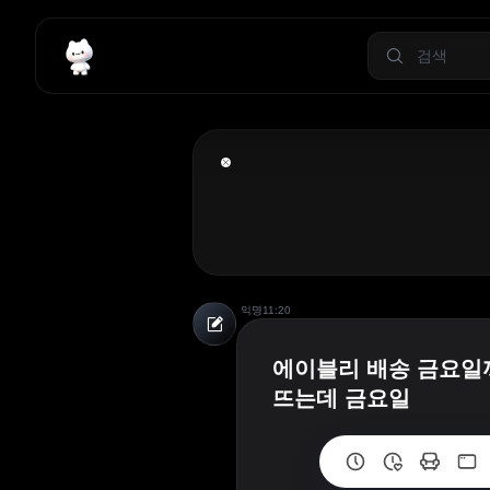
익명
11:20
에이블리 배송 금요일
뜨는데 금요일